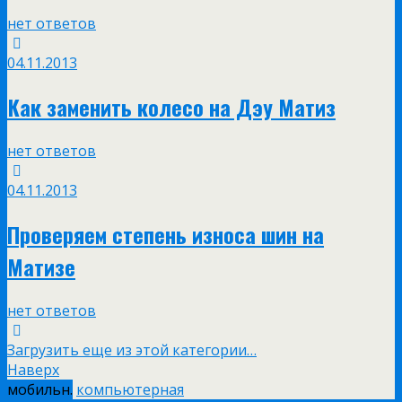
нет ответов
04.11.2013
Как заменить колесо на Дэу Матиз
нет ответов
04.11.2013
Проверяем степень износа шин на
Матизе
нет ответов
Загрузить еще из этой категории…
Наверх
мобильн.
компьютерная