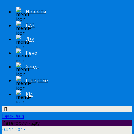
Новости
ВАЗ
Дэу
Рено
Хендэ
Шевроле
Kia
Ремонт Авто
Категории ›
Дэу
04.11.2013