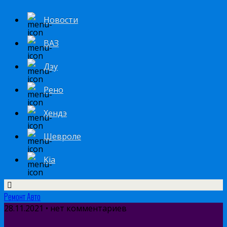
Новости
ВАЗ
Дэу
Рено
Хендэ
Шевроле
Kia
Ремонт Авто
28.11.2021 • нет комментариев