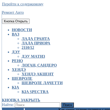
Перейти к содержимому
Ремонт Авто
Кнопка Открыть
НОВОСТИ
ВАЗ
ЛАДА ГРАНТА
ЛАДА ПРИОРА
2110/12
ДЭУ
ДЭУ МАТИЗ
РЕНО
ЛОГАН, САНДЕРО
ХЕНДЭ
ХЕНДЭ АКЦЕНТ
ШЕВРОЛЕ
ШЕВРОЛЕ ЛАЧЕТТИ
KIA
KIA SPECTRA
КНОПКА ЗАКРЫТЬ
Найти:
Ремонт Авто
Кузов Лада Приора
Как снять заднее сиденье с п