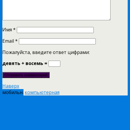
Имя
*
Email
*
Пожалуйста, введите ответ цифрами:
девять + восемь =
Наверх
мобильн.
компьютерная