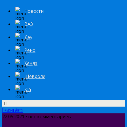
Новости
ВАЗ
Дэу
Рено
Хендэ
Шевроле
Kia
Ремонт Авто
22.05.2021 • нет комментариев