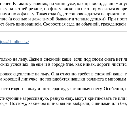
 снег. В таких условиях, на улице уже, как правило, давно мину
ьту на летней резине, по факту рисковал не оттормозиться вовре
пами по асфальту. Такая езда будет сопровождаться неприятным 
те (а осенью и даже зимой бывают и теплые деньки). При посто
анет быть шипованной. Скоростная езда на обычной, гражданской
tps://shinline.kz/
лько на льду. Даже в снежной каше, если под слоем снега нет л
ских условиях, да еще и в городе (где, как никак, дороги чистят
рошее сцепление на льду. Она отменно гребет в снежной каше, 
 на хорошей липучке, не понадобятся навыки раллиста с мировым
о ездят на льду и по твердому, укатанному снегу. Особенно, ес
ктикующие агрессивную, резкую езду, могут критиковать те или 
трофе. Поэтому, какие бы шины вы ни выбрали, с шипами или бе