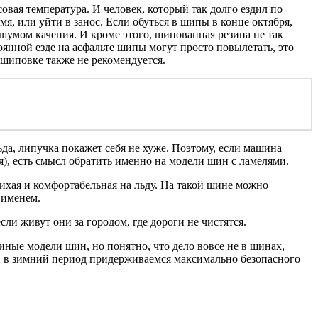
совая температура. И человек, который так долго ездил по
мя, или уйти в занос. Если обуться в шипы в конце октября,
шумом качения. И кроме этого, шипованная резина не так
янной езде на асфальте шипы могут просто повылетать, это
 шиповке также не рекомендуется.
ьда, липучка покажет себя не хуже. Поэтому, если машина
ся), есть смысл обратить именно на модели шин с ламелями.
тихая и комфортабельная на льду. На такой шине можно
 именем.
ли живут они за городом, где дороги не чистятся.
иные модели шин, но понятно, что дело вовсе не в шинах,
з, в зимний период придерживаемся максимально безопасного