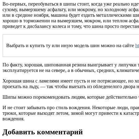
Во-первых, переобуваться в шипы стоит, когда уже реально идет
сухому, вымерзшему асфальту, или мокрому, но холодному асфал
или в средине ноября, машина будет ездить металлическими ши
хорошо в торможении на вымерзшем, мокром, или теплом асфаль
приведет к дисбалансу колеса и тому, что шина просто перест
Выбрать и купить ту или иную модель шин можно на сайте
ht
По факту, хорошая, шипованная резина выигрывает у липучки то
эксплуатируется не на севере, а в обычных, средних, климатиче
Хорошая шина с ламелями имеет пусть и не потрясающее, но хо
проехать на льду, — так чтобы выехать из обледенелого двора
Шипы можно порекомендовать людям, которые действительно част
И не стоит забывать про стиль вождения. Некоторые люди, пра
трюки, которые выходят летом, зимой могут привести к катас
вождения.
Добавить комментарий