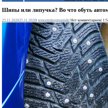
Шипы или липучка? Во что обуть авто
25.11.2020
25.11.2020
|
remontnik
remontnik
|
Нет комментариев
|
1:5