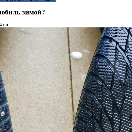
мобиль зимой?
4 пп