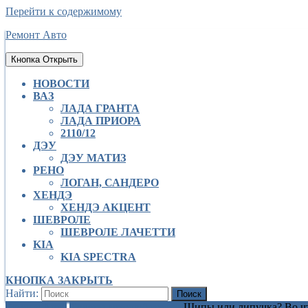
Перейти к содержимому
Ремонт Авто
Кнопка Открыть
НОВОСТИ
ВАЗ
ЛАДА ГРАНТА
ЛАДА ПРИОРА
2110/12
ДЭУ
ДЭУ МАТИЗ
РЕНО
ЛОГАН, САНДЕРО
ХЕНДЭ
ХЕНДЭ АКЦЕНТ
ШЕВРОЛЕ
ШЕВРОЛЕ ЛАЧЕТТИ
KIA
KIA SPECTRA
КНОПКА ЗАКРЫТЬ
Найти:
Ремонт Авто
Советы автолюбителям
Шипы или липучка? Во чт