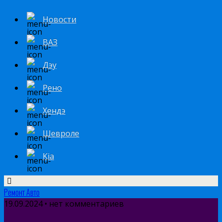
Новости
ВАЗ
Дэу
Рено
Хендэ
Шевроле
Kia
Ремонт Авто
19.09.2024 • нет комментариев