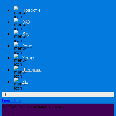
Новости
ВАЗ
Дэу
Рено
Хендэ
Шевроле
Kia
Ремонт Авто
10.11.2015 • нет комментариев