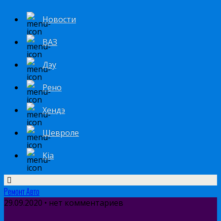
Новости
ВАЗ
Дэу
Рено
Хендэ
Шевроле
Kia
Ремонт Авто
29.09.2020 • нет комментариев