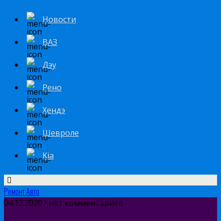
Новости
ВАЗ
Дэу
Рено
Хендэ
Шевроле
Kia
Ремонт Авто
04.12.2020 • нет комментариев