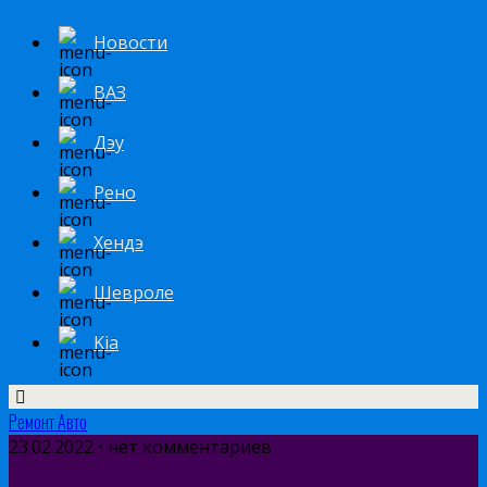
Новости
ВАЗ
Дэу
Рено
Хендэ
Шевроле
Kia
Ремонт Авто
23.02.2022 • нет комментариев